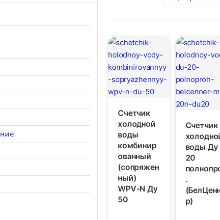
Счетчик
холодной
Счетчик
ание
воды
холодно
комбинир
воды Ду
ованный
20
(сопряжен
полнопр
ный)
.
WPV-N Ду
(БелЦен
50
р)