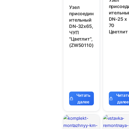
присоед
Узел
ительны
присоедин
DN-25 х
ительный
70
DN-32х65,
Цветлит
ЧУП
"Цветлит",
(ZW50110)
Читать
Читат
далее
далее