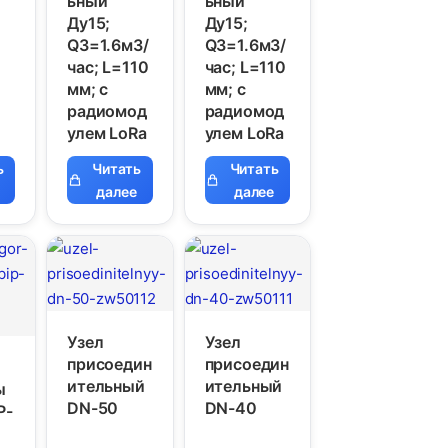
ьный
ьный
Ду15;
Ду15;
Q3=1.6м3/
Q3=1.6м3/
час; L=110
час; L=110
мм; с
мм; с
радиомод
радиомод
улем LoRa
улем LoRa
ь
Читать
Читать
далее
далее
Узел
Узел
присоедин
присоедин
ительный
ительный
ы
DN-50
DN-40
P-