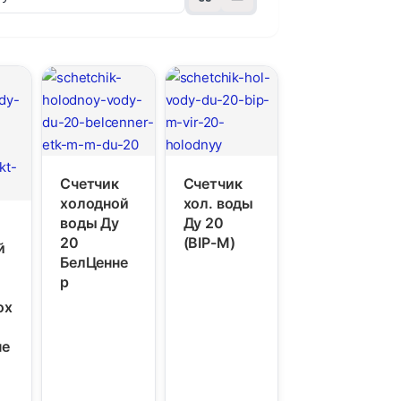
Счетчик
Счетчик
холодной
хол. воды
воды Ду
Ду 20
20
(BIP-М)
й
БелЦенне
р
ох
не