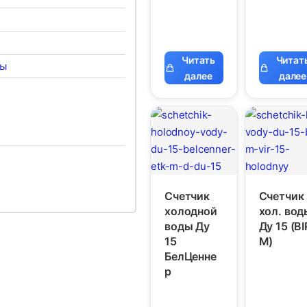
Читать
Читат
лы
далее
далее
Счетчик
Счетчик
холодной
хол. вод
воды Ду
Ду 15 (BI
15
М)
БелЦенне
р