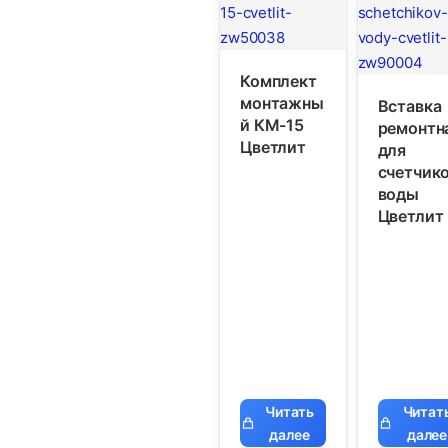
Комплект
монтажны
Вставка
й КМ-15
ремонтн
Цветлит
для
счетчик
воды
Цветлит
Читать
Читат
далее
далее