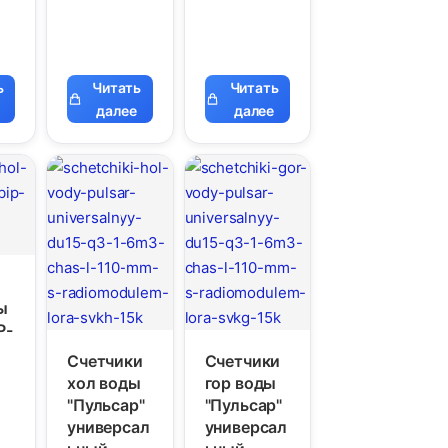
ь
Читать
Читать
далее
далее
ы
P-
Счетчики
Счетчики
хол воды
гор воды
"Пульсар"
"Пульсар"
универсал
универсал