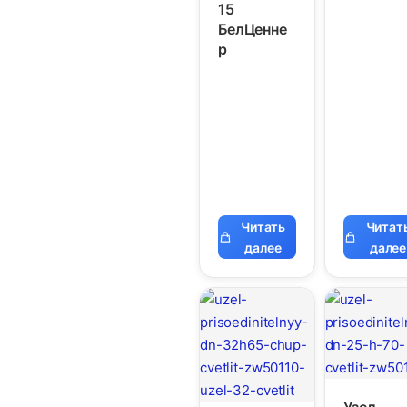
15
БелЦенне
р
Читать
Читат
далее
далее
Узел