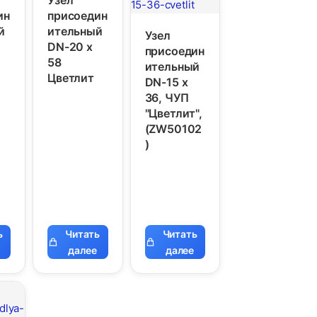
ин
присоедин
й
ительный
Узел
DN-20 х
присоедин
58
ительный
Цветлит
DN-15 х
36, ЧУП
"Цветлит",
(ZW50102
)
ь
Читать
Читать
далее
далее