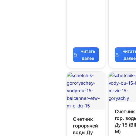
Читать
Читат
далее
далее
Счетчик
гор. вод
Счетчик
Ду 15 (BI
горорячей
М)
воды Ду