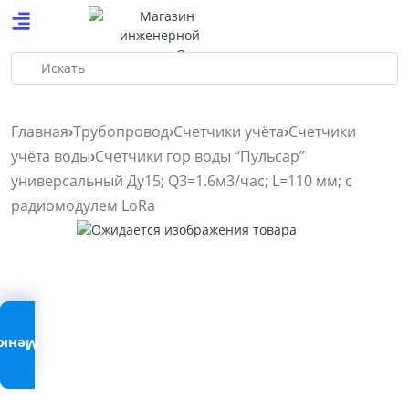
Искать
Главная
Трубопровод
Счетчики учёта
Счетчики
учёта воды
Счетчики гор воды “Пульсар”
универсальный Ду15; Q3=1.6м3/час; L=110 мм; с
радиомодулем LoRa
Меню