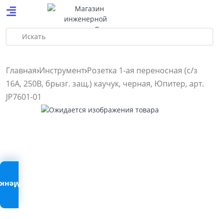
Искать
Главная
Инструмент
Розетка 1-ая переносная (с/з
16А, 250В, брызг. защ.) каучук, черная, Юпитер, арт.
JP7601-01
Меню