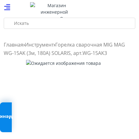
Искать
Главная
Инструмент
Горелка сварочная MIG MAG
WG-15AK (3м, 180А) SOLARIS, арт.WG-15AK3
Меню