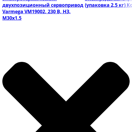
двухпозиционный сервопривод
(упаковка 2,5 кг) 
Varmega VM19002, 230 В, НЗ,
M30х1.5