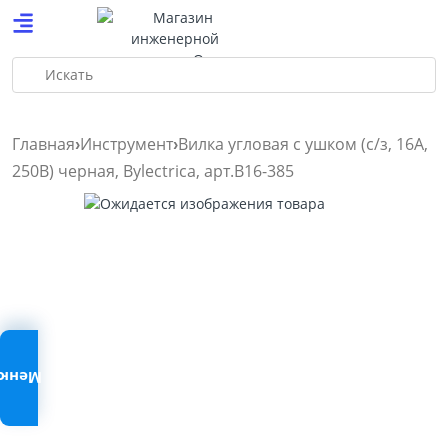
Искать
Главная
Инструмент
Вилка угловая с ушком (с/з, 16А,
250В) черная, Bylectrica, арт.В16-385
Меню