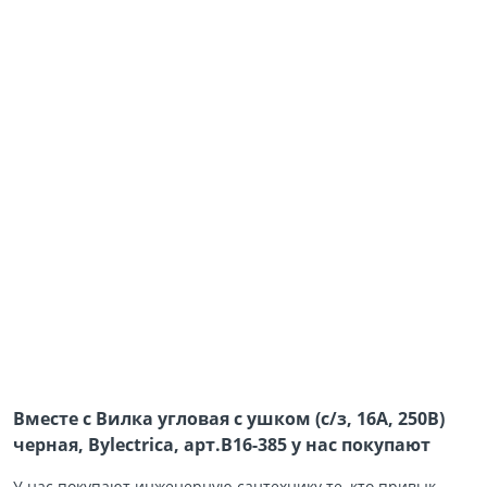
Вместе с Вилка угловая с ушком (с/з, 16А, 250В)
черная, Bylectrica, арт.В16-385 у нас покупают
У нас покупают инженерную сантехнику те, кто привык