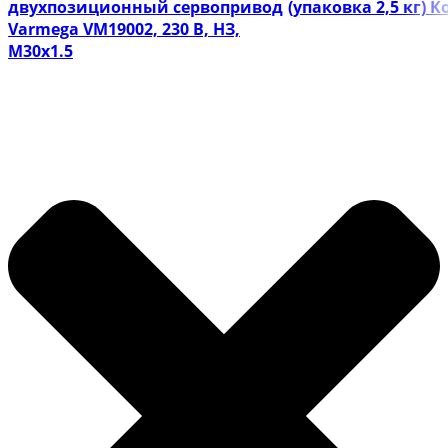
двухпозиционный сервопривод
(упаковка 2,5 кг) 
Varmega VM19002, 230 В, НЗ,
M30х1.5