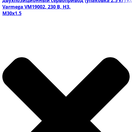
двухпозиционный сервопривод
(упаковка 2,5 кг) 
Varmega VM19002, 230 В, НЗ,
M30х1.5