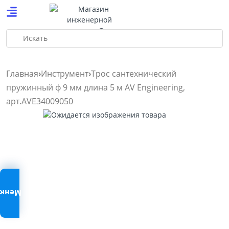
Искать
Главная
Инструмент
Трос сантехнический
пружинный ф 9 мм длина 5 м AV Engineering,
арт.AVE34009050
Меню