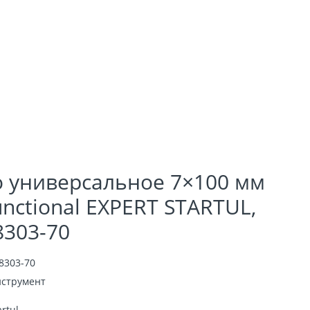
 универсальное 7×100 мм
unctional EXPERT STARTUL,
8303-70
8303-70
струмент
artul