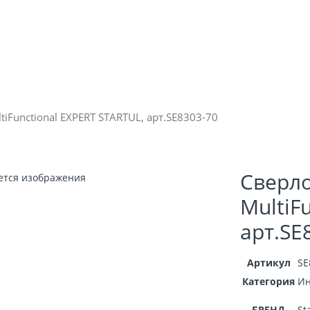
iFunctional EXPERT STARTUL, арт.SE8303-70
Сверло
MultiF
арт.SE
Артикул
SE
Категория
Ин
БРЕНД
St