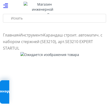
Искать
Главная
Инструмент
Карандаш строит. автоматич. с
набором стержней (SE3210), арт.SE3210 EXPERT
STARTUL
Меню