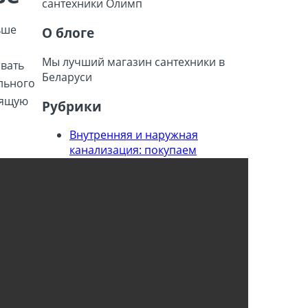
ьше
О блоге
Мы лучший магазин сантехники в
вать
Беларуси
ельного
дящую
Рубрики
Внутренняя и наружная
канализация: покупаем
нужное, выбирая правильно
Все про магазин
инженерной сантехники
Олимп в Гродно
Как выбрать автоматику для
насосов
Как выбрать источник
бесперебойного питания и
как купить
Как выбрать канализацию и