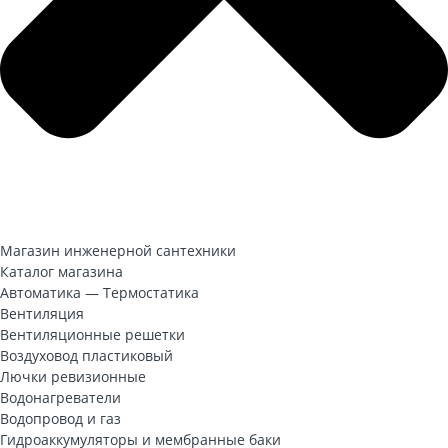
Магазин инженерной сантехники
Каталог магазина
Автоматика — Термостатика
Погодозависимая автоматика
Вентиляция
Система защиты от протечки воды
Вентиляционные решетки
Стабилизаторы напряжения
Воздуховод пластиковый
Терморегуляторы и термостаты
Лючки ревизионные
Euroster
Водонагреватели
Varmega
Бойлеры косвенного нагрева
Водопровод и газ
KOSPEL
Буферные емкости
Газовые трубы и фитинги
Гидроаккумуляторы и мембранные баки