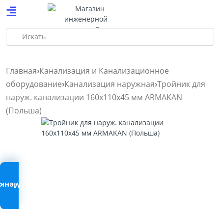
Искать
Главная
Канализация и Канализационное
оборудование
Канализация наружная
Тройник для
наруж. канализации 160х110х45 мм ARMAKAN
(Польша)
Меню